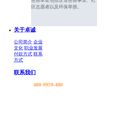
慈善承诺包括企业慈善事业、社
区志愿者以及环保举措。
关于卓诚
公司简介
企业
文化
职业发展
付款方式
联系
方式
联系我们
400-9959-400
售前电话:
业务手机:18607694001(微信同步)
服务总机: 0769-89801111
深圳地址: 深圳龙岗区布吉街道大都汇大厦B
座16楼
东莞地址: 东莞南城区莞太路星鹏商务大厦B
座8楼
广州地址: 广州市白云区机场路汇创意产业园4