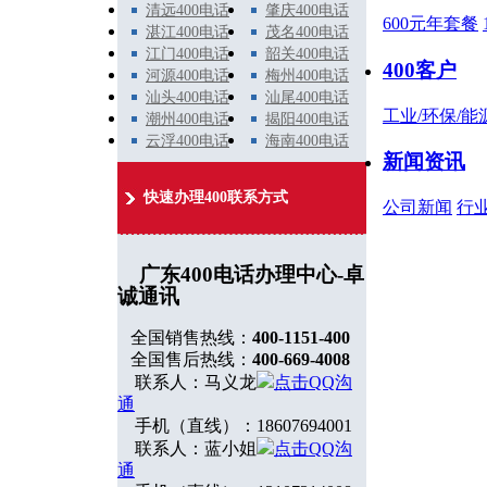
清远400电话
肇庆400电话
600元年套餐
湛江400电话
茂名400电话
江门400电话
韶关400电话
400客户
河源400电话
梅州400电话
汕头400电话
汕尾400电话
工业/环保/能
潮州400电话
揭阳400电话
云浮400电话
海南400电话
新闻资讯
快速办理400联系方式
公司新闻
行
广东400电话办理中心-卓
诚通讯
全国销售热线：
400-1151-400
全国售后热线：
400-669-4008
联系人：马义龙
点击QQ沟
通
手机（直线）：18607694001
联系人：蓝小姐
点击QQ沟
通