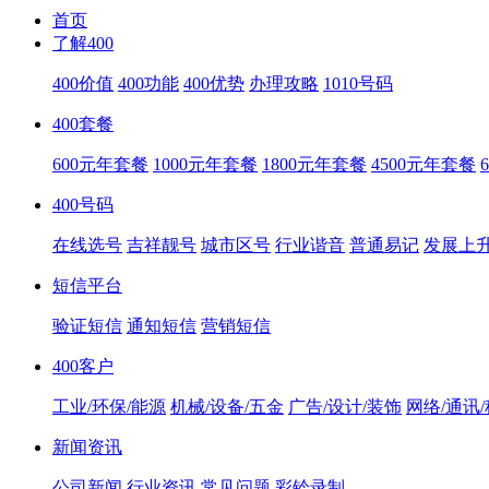
首页
了解400
400价值
400功能
400优势
办理攻略
1010号码
400套餐
600元年套餐
1000元年套餐
1800元年套餐
4500元年套餐
400号码
在线选号
吉祥靓号
城市区号
行业谐音
普通易记
发展上
短信平台
验证短信
通知短信
营销短信
400客户
工业/环保/能源
机械/设备/五金
广告/设计/装饰
网络/通讯
新闻资讯
公司新闻
行业资讯
常见问题
彩铃录制