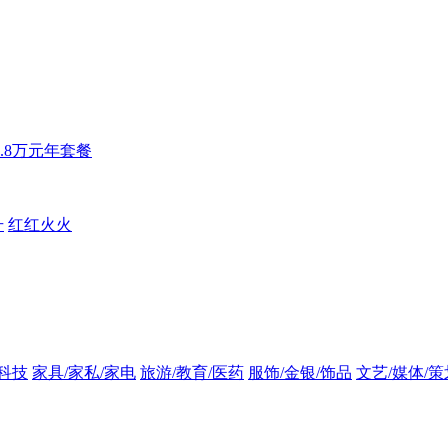
6.8万元年套餐
升
红红火火
/科技
家具/家私/家电
旅游/教育/医药
服饰/金银/饰品
文艺/媒体/策