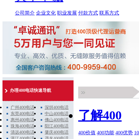
公司简介
企业文化
职业发展
付款方式
联系方式
办理400电话快速导航
广州400电话
深圳400电话
了解400
东莞400电话
中山400电话
惠州400电话
佛山400电话
珠海400电话
阳江400电话
400价值
400功能
400优势
1
清远400电话
肇庆400电话
湛江400电话
茂名400电话