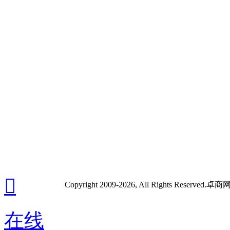
东莞地址: 东莞南
城区莞太路星鹏商
务大厦B座8楼
广州地址: 广州市
白云区机场路汇创
意产业园4栋

Copyright 2009-2026, All Rights Re
在线