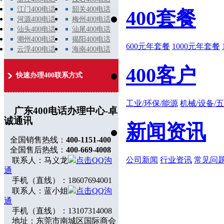
江门400电话
韶关400电话
400套餐
河源400电话
梅州400电话
汕头400电话
汕尾400电话
潮州400电话
揭阳400电话
600元年套餐
1000元年套餐
云浮400电话
海南400电话
400客户
快速办理400联系方式
工业/环保/能源
机械/设备/
广东400电话办理中心-卓
诚通讯
新闻资讯
全国销售热线：
400-1151-400
全国售后热线：
400-669-4008
公司新闻
行业资讯
常见问
联系人：马义龙
点击QQ沟
通
手机（直线）：18607694001
联系人：蓝小姐
点击QQ沟
通
手机（直线）：13107314008
地址：东莞市南城区国际商会