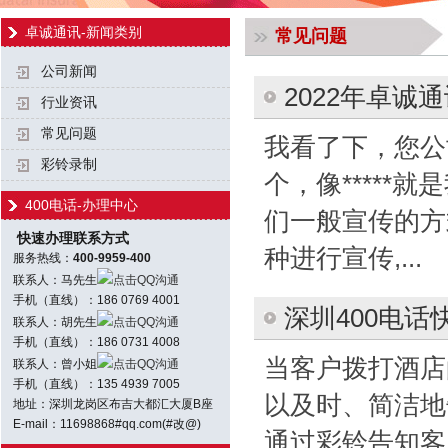
卓诚通讯-新闻类别
常见问题
公司新闻
2022年卓
行业资讯
常见问题
我看了下，您公
彩铃录制
个，像****
400电话-办理中心
们一般宣传的方
快速办理联系方式
种进行宣传,...
服务热线：
400-9959-400
联系人：马先生
点击QQ沟通
手机（直线）：186 0769 4001
深圳400电
联系人：胡先生
点击QQ沟通
手机（直线）：186 0731 4008
当客户拨打酒店
联系人：曾小姐
点击QQ沟通
手机（直线）：135 4939 7005
以及时、简洁地
地址：深圳龙岗区布吉大都汇大厦B座
E-mail：11698868#qq.com(#改@)
通过彩铃告知客