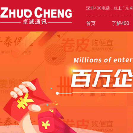
深圳400电话
，就上广东卓诚
首页
了解400
工业/环保/能源
400价值
600元年套餐
机械/设备/五金
400功能
1000元年套餐
在线选号
400优势
广告/设