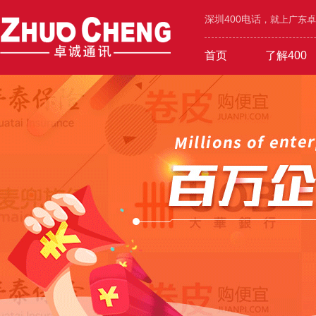
深圳400电话
，就上广东卓诚
首页
了解400
工业/环保/能源
400价值
600元年套餐
机械/设备/五金
400功能
1000元年套餐
在线选号
400优势
广告/设