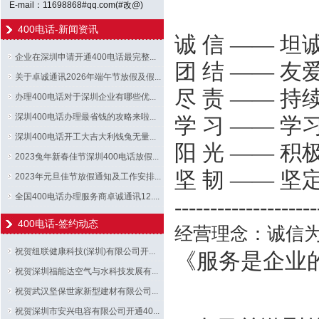
E-mail：11698868#qq.com(#改@)
400电话-新闻资讯
诚 信 —— 坦
企业在深圳申请开通400电话最完整...
团 结 —— 友
关于卓诚通讯2026年端午节放假及假...
尽 责 —— 持
办理400电话对于深圳企业有哪些优...
深圳400电话办理最省钱的攻略来啦...
学 习 —— 学
深圳400电话开工大吉大利钱兔无量...
阳 光 —— 积
2023兔年新春佳节深圳400电话放假...
坚 韧 —— 坚
2023年元旦佳节放假通知及工作安排...
全国400电话办理服务商卓诚通讯12....
--------------------
400电话-签约动态
经营理念：诚信
祝贺纽联健康科技(深圳)有限公司开...
《服务是企业
祝贺深圳福能达空气与水科技发展有...
祝贺武汉坚保世家新型建材有限公司...
祝贺深圳市安兴电容有限公司开通40...