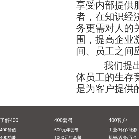
享受内部提供
者，在知识经
务更需对人的
围，提高企业
间、员工之间
我们提出“
体员工的生存
是为客户提供
了解400
400套餐
400客户
400价值
600元年套餐
工业/环保/能源
400功能
1000元年套餐
机械/设备/五金