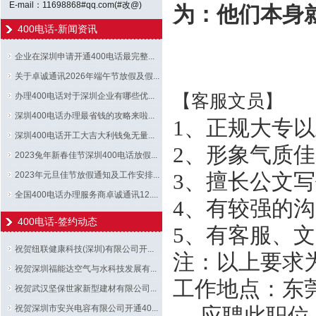
E-mail：11698868#qq.com(#改@)
为：他们本身
400电话-新闻资讯
企业在深圳申请开通400电话最完整...
关于卓诚通讯2026年端午节放假及假...
办理400电话对于深圳企业有哪些优...
【客服文员】
深圳400电话办理最省钱的攻略来啦...
1、正规大专以
深圳400电话开工大吉大利钱兔无量...
2、形象气质
2023兔年新春佳节深圳400电话放假...
2023年元旦佳节放假通知及工作安排...
3、擅长公文
全国400电话办理服务商卓诚通讯12....
4、有较强的
400电话-签约动态
5、有客服、
祝贺纽联健康科技(深圳)有限公司开...
注：以上要求
祝贺深圳福能达空气与水科技发展有...
工作地点：东
祝贺武汉坚保世家新型建材有限公司...
祝贺深圳市安兴电容有限公司开通40...