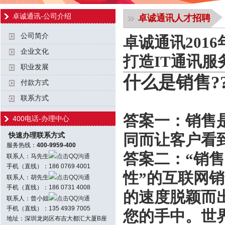
卓诚通讯-公司介绍
卓诚通讯人才招聘
公司简介
卓诚通讯201
企业文化
打造IT通讯服
职业发展
什么是销售??
付款方式
联系方式
答案一：销售
400电话-办理中心
快速办理联系方式
同而让客户看
服务热线：
400-9959-400
答案二：“销
联系人：马先生
点击QQ沟通
手机（直线）：186 0769 4001
性”的互联网
联系人：胡先生
点击QQ沟通
手机（直线）：186 0731 4008
的速度脱颖而
联系人：曾小姐
点击QQ沟通
手机（直线）：135 4939 7005
您的手中。世
地址：深圳龙岗区布吉大都汇大厦B座