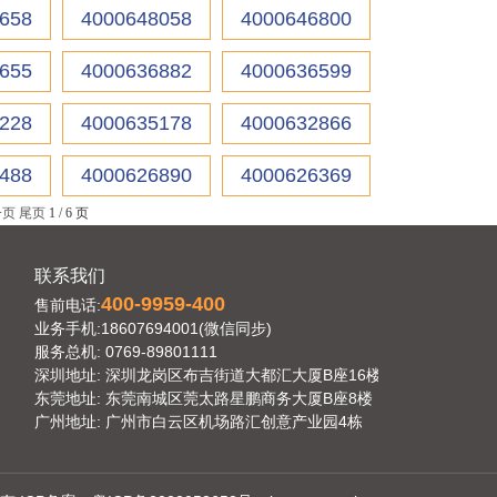
658
4000648058
4000646800
655
4000636882
4000636599
228
4000635178
4000632866
488
4000626890
4000626369
一页
尾页
1 / 6 页
联系我们
400-9959-400
售前电话:
业务手机:18607694001(微信同步)
服务总机: 0769-89801111
深圳地址: 深圳龙岗区布吉街道大都汇大厦B座16楼
东莞地址: 东莞南城区莞太路星鹏商务大厦B座8楼
广州地址: 广州市白云区机场路汇创意产业园4栋