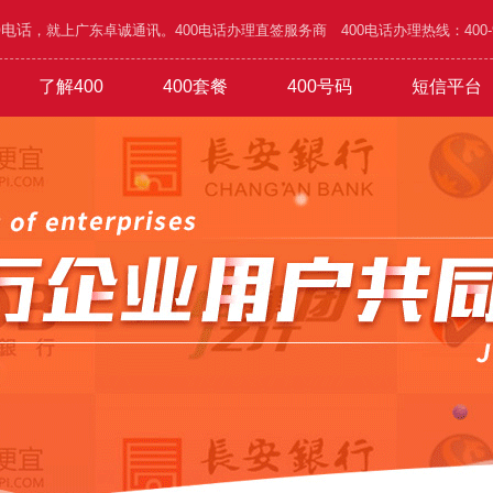
0电话
，就上广东卓诚通讯。400电话办理直签服务商 400电话办理热线：400-995
了解400
400套餐
400号码
短信平台
/五金
功能
1000元年套餐
在线选号
400优势
广告/设计/装饰
吉祥靓号
办理攻略
1800元年套餐
网络/通讯/科技
城市区号
1010号码
4500元年套餐
行业谐音
验证短信
家具/家私/家电
公司简介
6.8万元年
普通易记
通知短信
旅