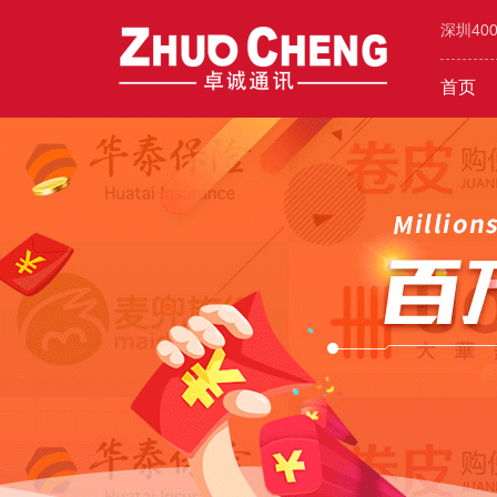
深圳40
首页
工业/环保/能源
400价值
600元年套餐
机械/设备
400