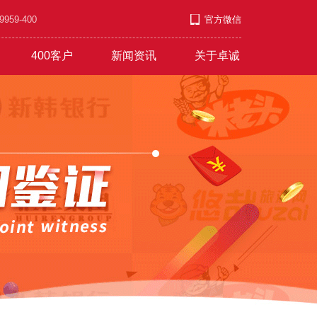
9-400
官方微信
400客户
新闻资讯
关于卓诚
套餐
游/教育/医药
公司新闻
企业文化
发展上升
营销短信
行业资讯
职业发展
服饰/金银/饰品
红红火火
常见问题
付款方式
文艺/媒体/策划
彩铃录制
联系方式