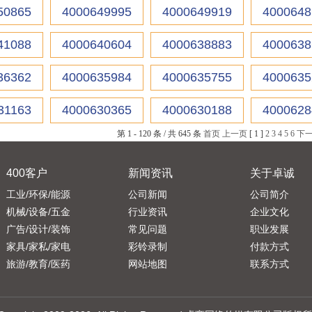
50865
4000649995
4000649919
4000648
41088
4000640604
4000638883
4000638
36362
4000635984
4000635755
4000635
31163
4000630365
4000630188
4000628
第 1 - 120 条 / 共 645 条
首页
上一页
[ 1 ]
2
3
4
5
6
下
400客户
新闻资讯
关于卓诚
工业/环保/能源
公司新闻
公司简介
机械/设备/五金
行业资讯
企业文化
广告/设计/装饰
常见问题
职业发展
家具/家私/家电
彩铃录制
付款方式
旅游/教育/医药
网站地图
联系方式