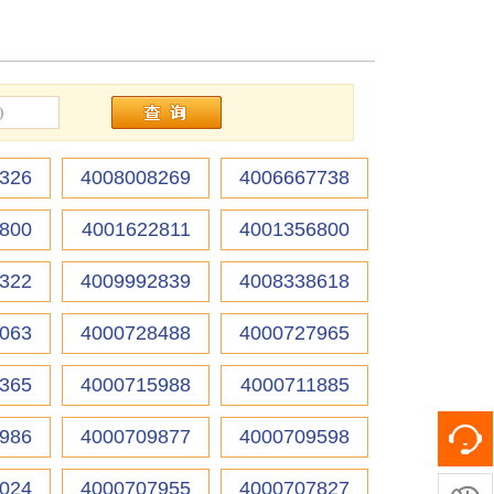
326
4008008269
4006667738
800
4001622811
4001356800
322
4009992839
4008338618
063
4000728488
4000727965
365
4000715988
4000711885
986
4000709877
4000709598
024
4000707955
4000707827