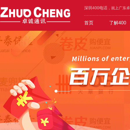
深圳400电话
，就上广东卓诚
首页
了解400
工业/环保/能源
400价值
600元年套餐
机械/设备/五金
400功能
1000元年套餐
在线选号
400优势
广告/设