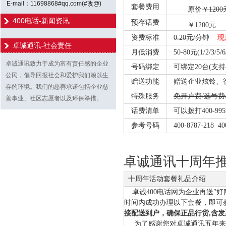
E-mail：11698868#qq.com(#改@)
套餐费用
原价
￥1200
400电话-新闻资讯
预存话费
￥1200元 
资费标准
0.20元/分钟
现
卓诚通讯-社会责任
月低消费
50-80元(1/2/3/5/6
卓诚通讯致力于成为富有责任感的企业
号码绑定
可绑定20台(支
公民，倡导回报社会和爱护我们赖以生
赠送功能
赠送企业炫铃、智
存的环境。我们的慈善承诺包括企业慈
特殊服务
免开户费/选号费/
善事业、社区志愿者以及环保举措。
话费清单
可以拨打400-9
参考号码
400-8787-218 4000
卓诚通讯十周年
十周年活动套餐礼品介绍
卓诚400电话网为企业再送"好
时间内成功办理以下套餐，即可
接配送到户，确保正品行货,含
为了感谢您对卓诚通讯五年来一