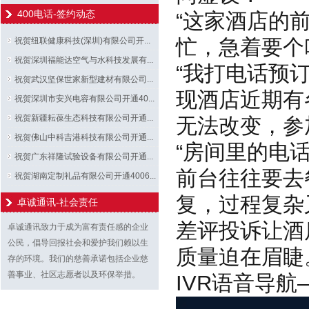
400电话-签约动态
“这家酒店的
忙，急着要个
祝贺纽联健康科技(深圳)有限公司开...
祝贺深圳福能达空气与水科技发展有...
“我打电话预
祝贺武汉坚保世家新型建材有限公司...
现酒店近期有
祝贺深圳市安兴电容有限公司开通40...
祝贺新疆耘葆生态科技有限公司开通...
无法改变，参
祝贺佛山中科吉港科技有限公司开通...
“房间里的电
祝贺广东祥隆试验设备有限公司开通...
前台往往要去
祝贺湖南定制礼品有限公司开通4006...
复，过程复杂
卓诚通讯-社会责任
差评投诉让酒
卓诚通讯致力于成为富有责任感的企业
公民，倡导回报社会和爱护我们赖以生
质量迫在眉睫
存的环境。我们的慈善承诺包括企业慈
善事业、社区志愿者以及环保举措。
IVR语音导