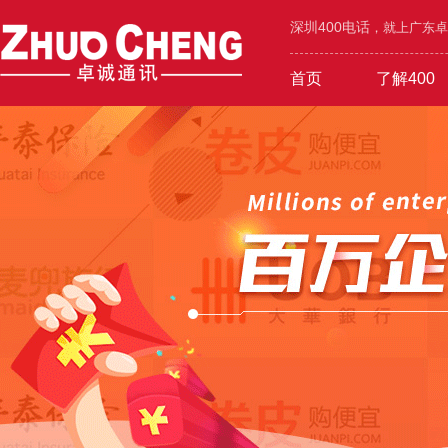
深圳400电话
，就上广东卓诚
首页
了解400
工业/环保/能源
400价值
600元年套餐
机械/设备/五金
400功能
1000元年套餐
在线选号
400优势
广告/设