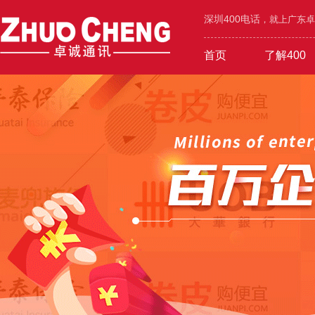
深圳400电话
，就上广东卓诚
首页
了解400
工业/环保/能源
400价值
600元年套餐
机械/设备/五金
400功能
1000元年套餐
在线选号
400优势
广告/设