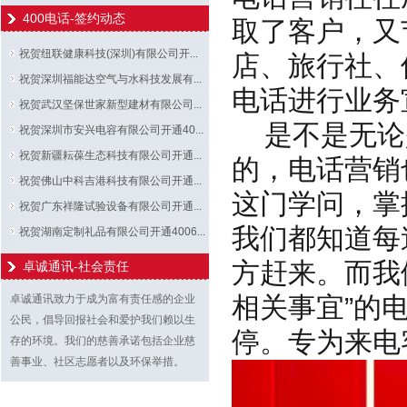
400电话-签约动态
取了客户，又
祝贺纽联健康科技(深圳)有限公司开...
店、旅行社、
祝贺深圳福能达空气与水科技发展有...
电话进行业务
祝贺武汉坚保世家新型建材有限公司...
是不是无论
祝贺深圳市安兴电容有限公司开通40...
祝贺新疆耘葆生态科技有限公司开通...
的，电话营销
祝贺佛山中科吉港科技有限公司开通...
这门学问，掌
祝贺广东祥隆试验设备有限公司开通...
我们都知道每
祝贺湖南定制礼品有限公司开通4006...
方赶来。而我
卓诚通讯-社会责任
相关事宜”的
卓诚通讯致力于成为富有责任感的企业
公民，倡导回报社会和爱护我们赖以生
停。专为来电
存的环境。我们的慈善承诺包括企业慈
善事业、社区志愿者以及环保举措。